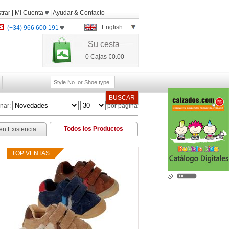
trar
|
Mi Cuenta
|
Ayudar
&
Contacto
English
(+34) 966 600 191
Su cesta
0
Cajas
€0.00
BUSCAR
nar:
por página
Todos los Productos
en Existencia
TOP VENTAS