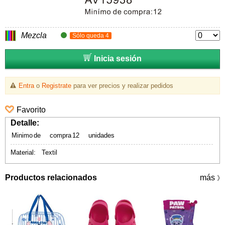
Mezcla
Sólo queda 4
Inicia sesión
Entra
o
Registrate
para ver precios y realizar pedidos
Favorito
Detalle:
Minimo
de
compra
12
unidades
Material: Textil
Productos relacionados
más
》