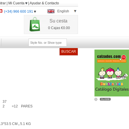
trar
|
Mi Cuenta
|
Ayudar
&
Contacto
English
(+34) 966 600 191
Su cesta
0
Cajas
€0.00
BUSCAR
37
2
=12
PARES
3*53.5 CM
,
5.1 KG