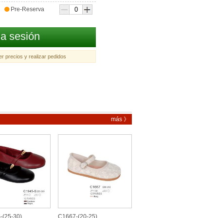
●
Pre-Reserva
ia sesión
r precios y realizar pedidos
más 》
-(25-30)
C1667-(20-25)