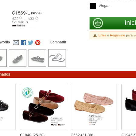
Negro
Inic
Entra
o
Registrate
para ve
vorito
Compartir
onados
C1840-(25-30)
C562-(31-38)
C1945-S