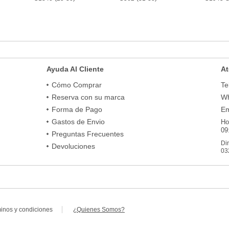
Ayuda Al Cliente
At
Cómo Comprar
Te
Reserva con su marca
Wh
Forma de Pago
Em
Gastos de Envio
Ho
09
Preguntas Frecuentes
Di
Devoluciones
03
minos y condiciones
¿Quienes Somos?