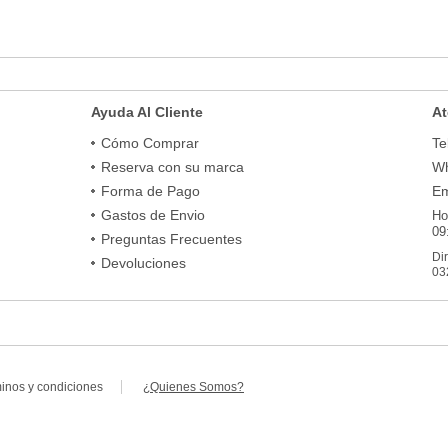
Ayuda Al Cliente
At
Cómo Comprar
Te
Reserva con su marca
Wh
Forma de Pago
Em
Gastos de Envio
Ho
09
Preguntas Frecuentes
Di
Devoluciones
03
minos y condiciones
¿Quienes Somos?