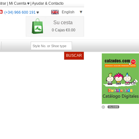
trar
|
Mi Cuenta
|
Ayudar
&
Contacto
English
(+34) 966 600 191
Su cesta
0
Cajas
€0.00
BUSCAR