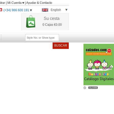
trar
|
Mi Cuenta
|
Ayudar
&
Contacto
English
(+34) 966 600 191
Su cesta
0
Cajas
€0.00
BUSCAR