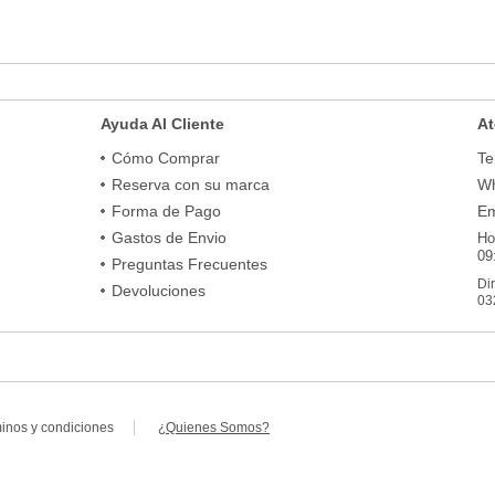
Ayuda Al Cliente
At
Cómo Comprar
Te
Reserva con su marca
Wh
Forma de Pago
Em
Gastos de Envio
Ho
09
Preguntas Frecuentes
Di
Devoluciones
03
minos y condiciones
¿Quienes Somos?