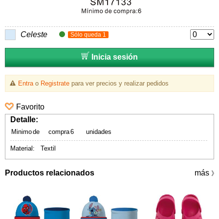
Celeste
Sólo queda 1
Inicia sesión
Entra
o
Registrate
para ver precios y realizar pedidos
Favorito
Detalle:
Minimo
de
compra
6
unidades
Material: Textil
Productos relacionados
más
》