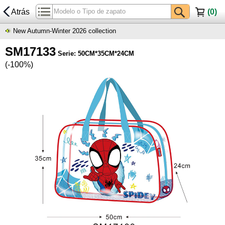
Atrás
(
0
)
New Autumn-Winter 2026 collection
SM17133
Serie: 50CM*35CM*24CM
(-100%)