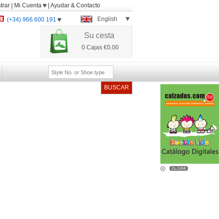
trar
|
Mi Cuenta
|
Ayudar
&
Contacto
English
(+34) 966 600 191
Su cesta
0
Cajas
€0.00
BUSCAR