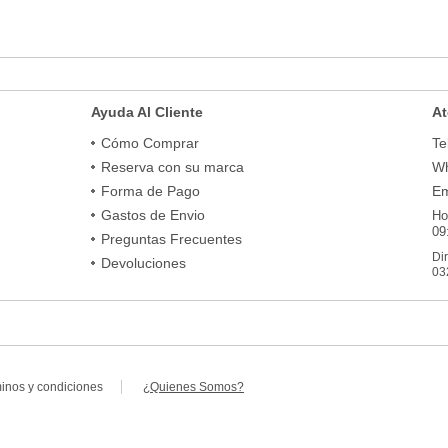
Ayuda Al Cliente
At
Cómo Comprar
Te
Reserva con su marca
Wh
Forma de Pago
Em
Gastos de Envio
Ho
09
Preguntas Frecuentes
Di
Devoluciones
03
minos y condiciones
¿Quienes Somos?