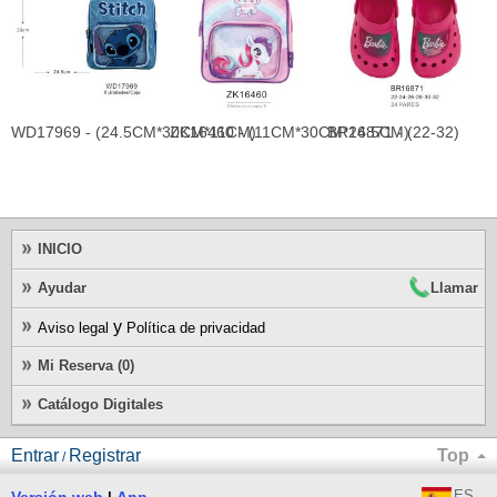
WD17969 - (24.5CM*30CM*11CM)
ZK16460 - (11CM*30CM*24.5CM)
BR16871 - (22-32)
B
INICIO
Ayudar
Llamar
y
Aviso legal
Política de privacidad
Mi Reserva (0)
Catálogo Digitales
Entrar
Registrar
Top
/
ES