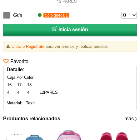
Gris
Sólo queda 1
Inicia sesión
Entra
o
Registrate
para ver precios y realizar pedidos
Favorito
Detalle:
Caja Por Color
16
17
18
4
4
4
=12PARES
Material: Textil
Productos relacionados
más
》